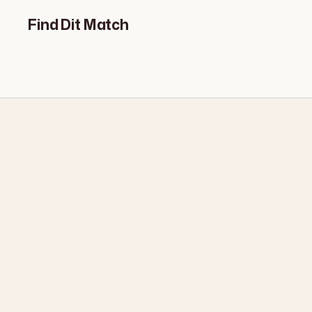
Find Dit Match
ANTI-FRIZZ
STYLING