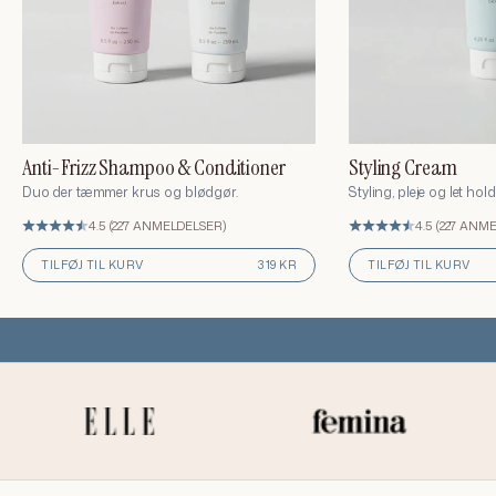
Anti-Frizz Shampoo & Conditioner
Styling Cream
Duo der tæmmer krus og blødgør.
Styling, pleje og let hold 
Hårpleje starter med
4.5 (227 ANMELDELSER)
4.5 (227 ANM
at forstå dit hår
TILFØJ TIL KURV
319 KR
TILFØJ TIL KURV
René Fris Haircare bygger på årtiers erfaring fra den
internationale modescene – samlet i en enkel hårtest udviklet
af René selv. Tag testen, og få en personlig produktanbefaling,
skræddersyet til præcis dit hår, dine behov og din hverdag.
TAG HÅRTESTEN