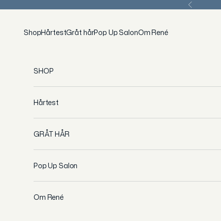
Spring til indhold
Forrige
Shop
Hårtest
Gråt hår
Pop Up Salon
Om René
SHOP
Hårtest
GRÅT HÅR
Pop Up Salon
Om René