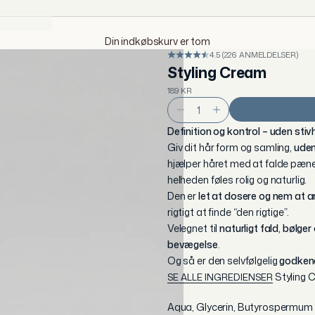
Din indkøbskurv er tom
4.5 (226 ANMELDELSER)
Styling Cream
SALGSPRIS
189 KR
Sænk antal
Øg antal
Definition og kontrol – uden stivh
Giv dit hår form og samling,
uden 
hjælper håret med at falde pæ
helheden føles rolig og naturlig.
Den er
let at dosere og nem at 
rigtigt at finde “den rigtige”.
Velegnet til
naturligt fald, bølger 
bevægelse
.
Og så er den selvfølgelig
godkend
Styling 
SE ALLE INGREDIENSER
Aqua, Glycerin, Butyrospermum Pa