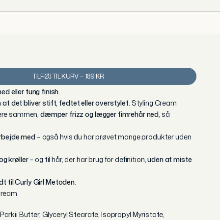
TILFØJ TIL KURV — 189 KR
ed eller tung finish.
at det bliver stift, fedtet eller overstylet
. Styling Cream
nere sammen,
dæmper frizz og lægger fimrehår ned
, så
arbejde med
– også hvis du har prøvet mange produkter uden
og krøller
– og til hår, der har brug for definition,
uden at miste
t til Curly Girl Metoden
.
Cream
rkii Butter, Glyceryl Stearate, Isopropyl Myristate,